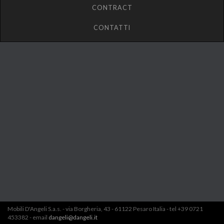
CONTRACT
CONTATTI
Mobili D'Angeli S.a.s. - via Borgheria, 43 - 61122 Pesaro Italia - tel +39 0721
453382 - email
dangeli@dangeli.it