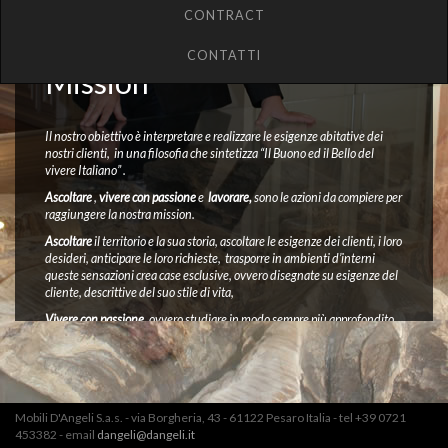
CONTRACT
CONTATTI
Mission
Il nostro obiettivo è interpretare e realizzare le esigenze abitative dei
nostri clienti, in una filosofia che sintetizza “Il Buono ed il Bello del
vivere Italiano” .
Ascoltare
,
vivere con passione
e
lavorare,
sono le azioni da compiere per
raggiungere la nostra mission.
Ascoltare
il territorio e la sua storia, ascoltare le esigenze dei clienti, i loro
desideri, anticipare le loro richieste, trasporre in ambienti d’interni
queste sensazioni crea case esclusive, ovvero disegnate su esigenze del
cliente, descrittive del suo stile di vita,
Vivere con passione
, ovvero studiare in modo sempre più approfondito
la materia, le tecniche antiche e nuove, permette di mantenere viva la
tradizione ebanistica Italiana, essenziale per produrre un buon design
ed arredi esclusivi, l’unica che permette di interpretare “Il buon vivere”
in ambienti belli e sani.
Lavorare
, concertando le diverse professionalità che toccano l’intero
Mobili D'Angeli S.a.s. - via Borgheria, 43 - 61122 Pesaro Italia - tel +39 0721
processo produttivo di un arredo, con competenza, umiltà e la
453382 - email
dangeli@dangeli.it