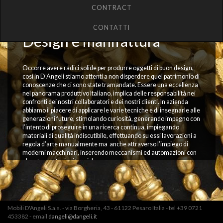
CONTRACT
CONTATTI
Design e manifattura
Occorre avere radici solide per produrre oggetti di buon design,
così in D’Angeli stiamo attenti a non disperdere quel patrimonio di
conoscenze che ci sono state tramandate. Essere una eccellenza
nel panorama produttivo Italiano, implica delle responsabilità nei
confronti dei nostri collaboratori e dei nostri clienti. In azienda
abbiamo il piacere di applicare le varie tecniche e di insegnarle alle
generazioni future, stimolando curiosità, generando impegno con
l’intento di proseguire in una ricerca continua, impiegando
materiali di qualità indiscutibile, effettuando su essi lavorazioni a
regola d’arte manualmente ma anche attraverso l’impiego di
moderni macchinari, inserendo meccanismi ed automazioni con
elevate prestazioni tecniche.
Tutto l’intero ciclo produttivo è interno alla ditta D’Angeli ed
avviene in Italia. Dalla concezione dell’idea sino alla sua
realizzazione, ogni dettaglio viene attentamente valutato nelle
varie fasi di produzione, per diventare espressione dell’autentico
Mobili D'Angeli S.a.s. - via Borgheria, 43 - 61122 Pesaro Italia - tel +39 0721
Made in Italy.
453382 - email
dangeli@dangeli.it