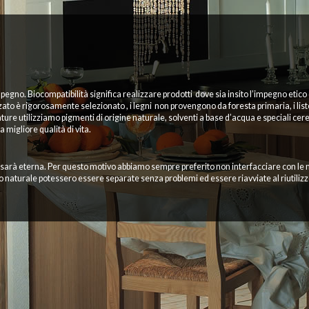
egno. Biocompatibilità significa realizzare prodotti dove sia insito l’impegno etic
o è rigorosamente selezionato , i legni non provengono da foresta primaria, i listella
ture utilizziamo pigmenti di origine naturale, solventi a base d’acqua e speciali cere
igliore qualità di vita.
on sarà eterna. Per questo motivo abbiamo sempre preferito non interfacciare con le 
 naturale potessero essere separate senza problemi ed essere riavviate al riutilizzo. 
l tempo. Il disegno attuale ma slegato da ogni coinvolgimento emotivo dettato dalle 
ndo, veritiero che si traduce in un minore dispendio di energie necessarie per nuove
 nord America appositamente creati, dove vengono attuati i protocolli di silvicoltur
borazione con associazioni ambientaliste.
CQUA