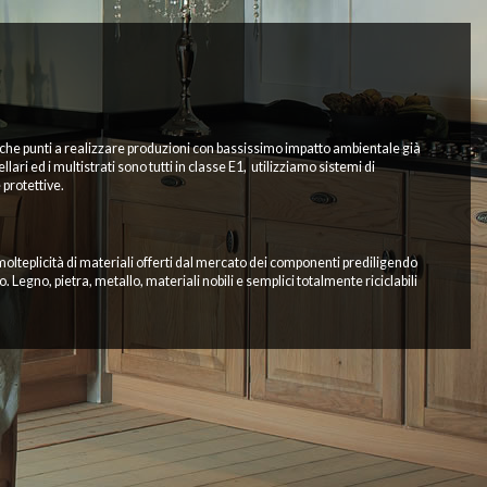
o che punti a realizzare produzioni con bassissimo impatto ambientale già
ri ed i multistrati sono tutti in classe E1, utilizziamo sistemi di
 protettive.
molteplicità di materiali offerti dal mercato dei componenti prediligendo
Legno, pietra, metallo, materiali nobili e semplici totalmente riciclabili
mode concorre a determinare la lunga durata dal punto di vista estetico e
 realizzazioni e per lo smaltimento del vecchio prodotto.
a. I protocolli prevedono che per ogni tronco tagliato vengano piantati 10