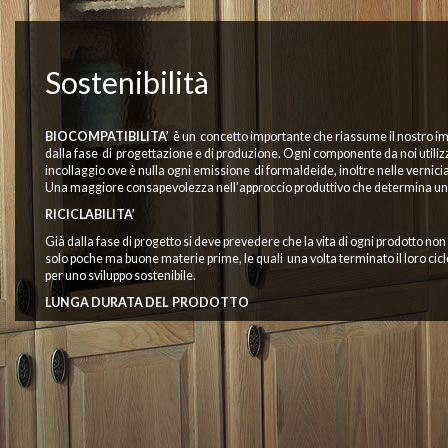
Sostenibilità
BIOCOMPATIBILITA’
è un concetto importante che riassume il nostro imp
dalla fase di progettazione e di produzione. Ogni componente da noi utilizzat
incollaggio ove è nulla ogni emissione di formaldeide, inoltre nelle vernicia
Una maggiore consapevolezza nell’approccio produttivo che determina una m
RICICLABILITA’
Già dalla fase di progetto si deve prevedere che la vita di ogni prodotto n
solo poche ma buone materie prime, le quali una volta terminato il loro ciclo
per uno sviluppo sostenibile.
LUNGA DURATA DEL PRODOTTO
Ogni prodotto D’Angeli nasce e viene realizzato con l’intento di durare ne
qualitativo dei nostri prodotti. Con ogni cucina si instaura un legame profo
LEGNO NON PROVENIENTE DA FORESTA PRIMARIA
Tutti i legnami che utilizziamo provengono da boschi europei e da boschi del
alberi della stessa specie e il taglio è realizzato a stretto contatto e colla
LA CUCINA, GLI ARREDI SENZA TRUCIOLARE E CON VERNICI ALL’A